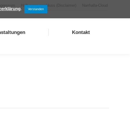
mpressum
Haftungsausschluss (Disclaimer)
Narrhalla-Cloud
zerklärung
.
Verstanden
nstaltungen
Kontakt