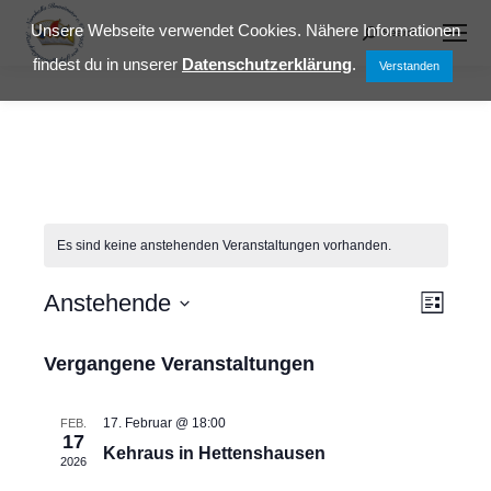
Unsere Webseite verwendet Cookies. Nähere Informationen
Search
Search:
findest du in unserer
Datenschutzerklärung
.
Verstanden
Es sind keine anstehenden Veranstaltungen vorhanden.
Anstehende
Ansi
Vera
Liste
Datum
Ansi
Navi
Vergangene Veranstaltungen
wählen.
Navig
17. Februar @ 18:00
FEB.
17
Kehraus in Hettenshausen
2026